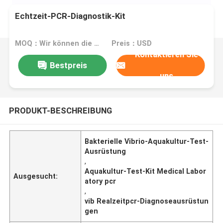
Echtzeit-PCR-Diagnostik-Kit
MOQ：Wir können die flüssigen und lyophilisierten Ausrüstungen produzieren
Preis：USD
Kontaktieren Sie
Bestpreis
uns
PRODUKT-BESCHREIBUNG
Bakterielle Vibrio-Aquakultur-Test-
Ausrüstung
,
Aquakultur-Test-Kit Medical Labor
Ausgesucht:
atory pcr
,
vib Realzeitpcr-Diagnoseausrüstun
gen