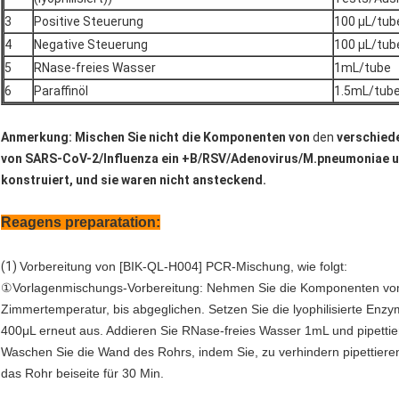
3
Positive Steuerung
100 μL/tub
4
Negative Steuerung
100 μL/tub
5
RNase-freies Wasser
1mL/tube
6
Paraffinöl
1.5mL/tub
Anmerkung: Mischen Sie nicht die Komponenten von
den
verschiede
von SARS-CoV-2/Influenza ein +B/RSV/Adenovirus/M.pneumoniae un
konstruiert, und sie waren nicht ansteckend.
Reagens preparatation:
(1)
Vorbereitung von [BIK-QL-H004] PCR-Mischung, wie folgt:
①Vorlagenmischungs-Vorbereitung: Nehmen Sie die Komponenten vom 
Zimmertemperatur, bis abgeglichen. Setzen Sie die lyophilisierte En
400μL erneut aus. Addieren Sie RNase-freies Wasser 1mL und pipettier
Waschen Sie die Wand des Rohrs, indem Sie, zu verhindern pipettieren, 
das Rohr beiseite für 30 Min.