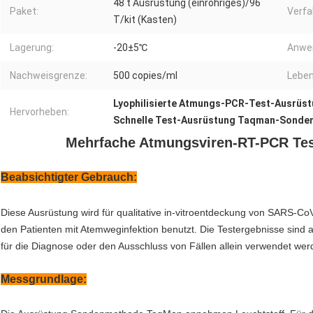
48 t Ausrüstung (einröhriges)/96
Paket:
Verfa
T/kit (Kasten)
Lagerung:
-20±5℃
Anwe
Nachweisgrenze:
500 copies/ml
Leben
Lyophilisierte Atmungs-PCR-Test-Ausrüs
Hervorheben:
Schnelle Test-Ausrüstung Taqman-Sonden
Mehrfache Atmungsviren-RT-PCR Test
Beabsichtigter Gebrauch:
Diese Ausrüstung wird für qualitative in-vitroentdeckung von SARS-
den Patienten mit Atemweginfektion benutzt. Die Testergebnisse sind al
für die Diagnose oder den Ausschluss von Fällen allein verwendet we
Messgrundlage: