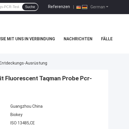
Referenzen
|
German
Suche
SIE MIT UNS IN VERBINDUNG
NACHRICHTEN
FÄLLE
r-Entdeckungs-Ausrüstung
it Fluorescent Taqman Probe Pcr-
Guangzhou China
Biokey
ISO 13485,CE