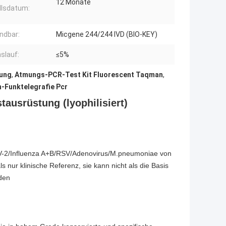
12 Monate
llsdatum:
ndbar:
Micgene 244/244 IVD (BIO-KEY)
slauf:
≤5%
tung
,
Atmungs-PCR-Test Kit Fluorescent Taqman
,
-Funktelegrafie Pcr
ausrüstung (lyophilisiert)
CoV-2/Influenza A+B/RSV/Adenovirus/M.pneumoniae von
s nur klinische Referenz, sie kann nicht als die Basis
rden