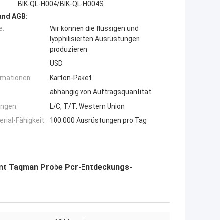
BIK-QL-H004/BIK-QL-H004S
and AGB:
e:
Wir können die flüssigen und
lyophilisierten Ausrüstungen
produzieren
USD
rmationen:
Karton-Paket
abhängig von Auftragsquantität
ngen:
L/C, T/T, Western Union
ial-Fähigkeit:
100.000 Ausrüstungen pro Tag
ent Taqman Probe Pcr-Entdeckungs-