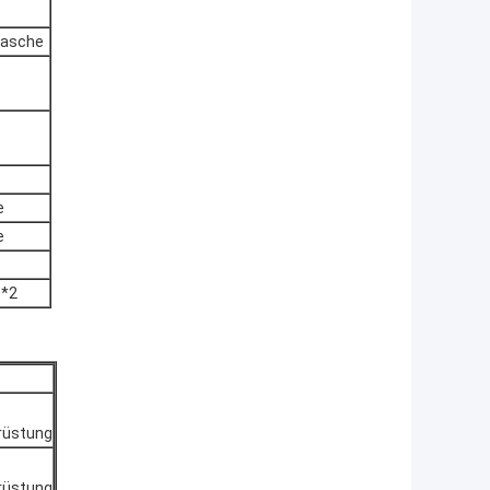
lasche
e
e
e*2
rüstung
rüstung