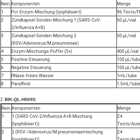
Nein.
Komponenten
Menge
1
Pcr-Enzym-Mischung (lyophilisiert)
96 Tests/F
2
Zündkapsel-Sonden-Mischung 1 (SARS-CoV-
50 μL/vial
2/Influenza A+B)
3
Zündkapsel-Sonden-Mischung 2
50 μL/vial
(RSV/Adenovirus/M.pneumoniae)
4
Enzym-Mischungs-Puffer (5×)
400 μL/vial
5
Positive Steuerung
100 μL/tub
6
Negative Steuerung
100 μL/tub
7
RNase-freies Wasser
1mL/tube
8
Paraffinöl
1.5mL/tub
2.
BIK-QL-H004S:
Nein.
Komponenten
Menge
1
1 (SARS-CoV-2/Influenza A+B Mischung
24
(lyophilisiert))
Tests/Aus
2
2 (RSV-/Adenovirus/M.pneumoniaemischung
24
(lyophilisiert))
Tests/Aus