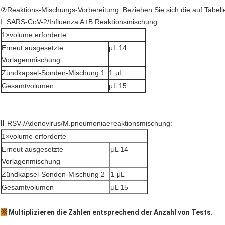
②
Reaktions-Mischungs-Vorbereitung: Beziehen Sie sich die auf Tabel
Ⅰ. SARS-CoV-2/Influenza A+B Reaktionsmischung:
1×volume erforderte
Erneut ausgesetzte
μL 14
Vorlagenmischung
Zündkapsel-Sonden-Mischung 1
1 μL
Gesamtvolumen
μL 15
Ⅱ.
RSV-/Adenovirus/M.pneumoniaereaktionsmischung:
1×volume erforderte
Erneut ausgesetzte
μL 14
Vorlagenmischung
Zündkapsel-Sonden-Mischung 2
1 μL
Gesamtvolumen
μL 15
※
Multiplizieren die Zahlen entsprechend der Anzahl von Tests.