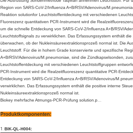
Die Ausrüstung Sondenmethode TaqMan annehmen Leuchtstoff. Für di
Region von SARS-CoV-2/Influenza A+B/RSV/Adenovirus/M.pneumonia
Reaktion solutionfor Leuchtstoffentdeckung mit verschiedenen Leuchts
Fluoreszenz quantitativen PCR-Instrument wird die Realzeitfluoreszen
um die schnelle Entdeckung von SARS-CoV-2/Influenza A+B/RSV/Ade
Leuchtstoffsignals zu verwirklichen. Das Erfassungssystem enthält die
überwachen, ob der Nukleinsäureextraktionsprozeß normal ist. Di
Leuchtstoff. Für die in hohem Grade konservierte und spezifische Re
A+B/RSV/Adenovirus/M.pneumoniae, sind die Zündkapselsonden, zus
Leuchtstoffentdeckung mit verschiedenen Leuchtstoffgruppen entworfe
PCR-Instrument wird die Realzeitfluoreszenz quantitative PCR-Entdeck
Entdeckung von SARS-CoV-2/Influenza A+B/RSV/Adenovirus/M.pneumon
verwirklichen. Das Erfassungssystem enthält die positive interne Ste
Nukleinsäureextraktionsprozeß normal ist.
Biokey mehrfache Atmungs-PCR-Prüfung solution.p…
Produktkomponenten:
1.
BIK-QL-H004: