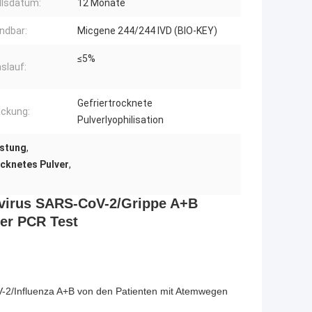
llsdatum:
12 Monate
ndbar:
Micgene 244/244 IVD (BIO-KEY)
≤5%
slauf:
Gefriertrocknete
ckung:
Pulverlyophilisation
stung
,
cknetes Pulver
,
virus SARS-CoV-2/Grippe A+B
ver PCR Test
oV-2/Influenza A+B von den Patienten mit Atemwegen