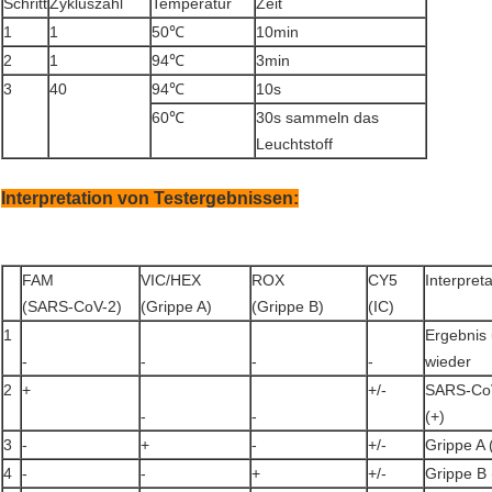
Schritt
Zykluszahl
Temperatur
Zeit
1
1
50℃
10min
2
1
94℃
3min
3
40
94℃
10s
60℃
30s sammeln das
Leuchtstoff
Interpretation von Testergebnissen:
FAM
VIC/HEX
ROX
CY5
Interpret
(SARS-CoV-2)
(Grippe A)
(Grippe B)
(IC)
1
Ergebnis 
-
-
-
-
wieder
2
+
+/-
SARS-Co
-
-
(+)
3
-
+
-
+/-
Grippe A 
4
-
-
+
+/-
Grippe B 