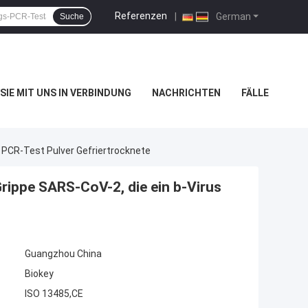
Referenzen
|
German
Suche
SIE MIT UNS IN VERBINDUNG
NACHRICHTEN
FÄLLE
 PCR-Test Pulver Gefriertrocknete
ippe SARS-CoV-2, die ein b-Virus
Guangzhou China
Biokey
ISO 13485,CE