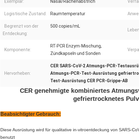
Exemplar:
Nasal/Rachenabstrich
Verfa
Logistische Zustand:
Raumtemperatur
Anwe
Begrenzt von der
500 copies/mL
Leben
Entdeckung:
RT-PCR Enzym-Mischung,
Komponente:
Verpa
Zündkapseln und Sonden
CER SARS-CoV-2 Atmungs-PCR-Testausrü
Hervorheben:
Atmungs-PCR-Test-Ausrüstung gefriertro
Test-Ausrüstung CER PCR-Grippe-AB
CER genehmigte kombiniertes Atmungs
gefriertrocknetes Pul
Beabsichtigter Gebrauch:
Diese Ausrüstung wird für qualitative in-vitroentdeckung von SARS-C
benutzt