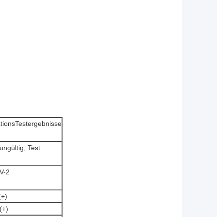
ationsTestergebnisse
ungültig, Test
V-2
(+)
(+)