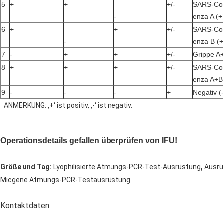
5
+
+
+/-
SARS-CoV
-
enza A (+
6
+
+
+/-
SARS-CoV
-
enza B (+
7
-
+
+
+/-
Grippe A+
8
+
+
+
+/-
SARS-CoV
enza A+B
9
-
-
-
+
Negativ (-
ANMERKUNG: ‚+‘ ist positiv, ‚-‘ ist negativ.
Operationsdetails gefallen überprüfen von IFU!
,
Größe und Tag:
Lyophilisierte Atmungs-PCR-Test-Ausrüstung
Ausrü
Micgene Atmungs-PCR-Testausrüstung
Kontaktdaten