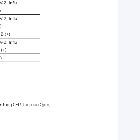
-2, Influ
)
-2, Influ
)
B (+)
-2, Influ
 (+)
)
,
stung CER Taqman Qpcr