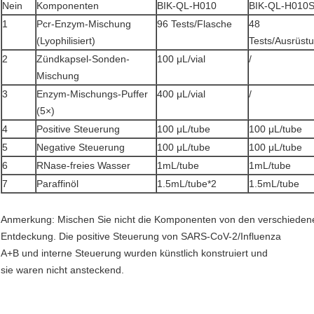
Nein
Komponenten
BIK-QL-H010
BIK-QL-H010
1
Pcr-Enzym-Mischung
96 Tests/Flasche
48
(Lyophilisiert)
Tests/Ausrüst
2
Zündkapsel-Sonden-
100 μL/vial
/
Mischung
3
Enzym-Mischungs-Puffer
400 μL/vial
/
(5×)
4
Positive Steuerung
100 μL/tube
100 μL/tube
5
Negative Steuerung
100 μL/tube
100 μL/tube
6
RNase-freies Wasser
1mL/tube
1mL/tube
7
Paraffinöl
1.5mL/tube*2
1.5mL/tube
Anmerkung: Mischen Sie nicht die Komponenten von den verschieden
Entdeckung. Die positive Steuerung von SARS-CoV-2/Influenza
A+B und interne Steuerung wurden künstlich konstruiert und
sie waren nicht ansteckend.