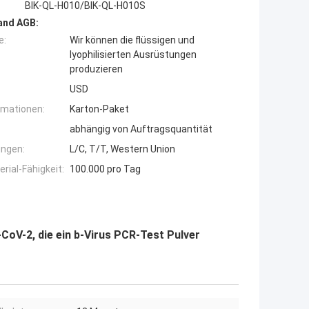
BIK-QL-H010/BIK-QL-H010S
and AGB:
e:
Wir können die flüssigen und
lyophilisierten Ausrüstungen
produzieren
USD
rmationen:
Karton-Paket
abhängig von Auftragsquantität
ngen:
L/C, T/T, Western Union
ial-Fähigkeit:
100.000 pro Tag
oV-2, die ein b-Virus PCR-Test Pulver