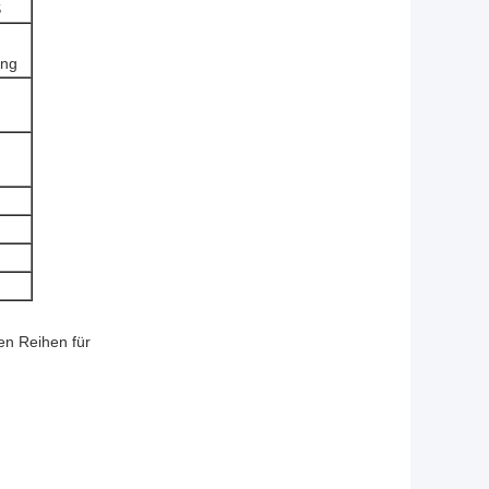
S
ung
en Reihen für