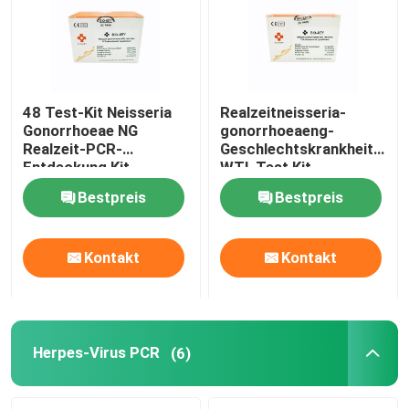
48 Test-Kit Neisseria
Realzeitneisseria-
Gonorrhoeae NG
gonorrhoeaeng-
Realzeit-PCR-
Geschlechtskrankheits-
Entdeckung Kit
WTI-Test Kit
Lyophilized
Lyophilized 24
Bestpreis
Bestpreis
Tests/Ausrüstung
Kontakt
Kontakt
Herpes-Virus PCR
(6)