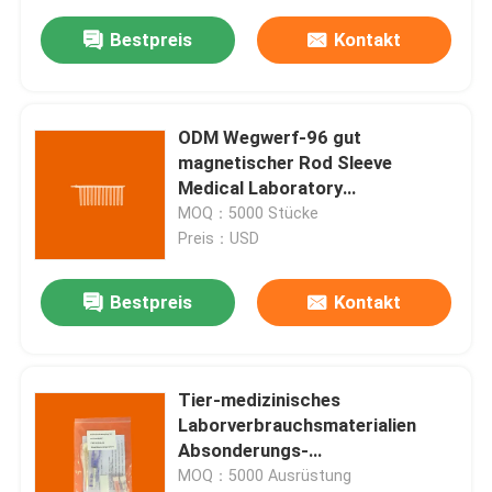
Bestpreis
Kontakt
ODM Wegwerf-96 gut
magnetischer Rod Sleeve
Medical Laboratory
Consumables
MOQ：5000 Stücke
Preis：USD
Bestpreis
Kontakt
Tier-medizinisches
Laborverbrauchsmaterialien
Absonderungs-
Baumwollprobenahme-Gauze
MOQ：5000 Ausrüstung