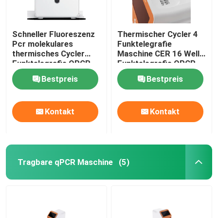
Schneller Fluoreszenz
Thermischer Cycler 4
Pcr molekulares
Funktelegrafie
thermisches Cycler
Maschine CER 16 Wells
Funktelegrafie QPCR
Funktelegrafie QPCR
quantitativer
Kanal Mini For Hospital
Bestpreis
Bestpreis
Maschinen-NMPA
PCR
Kontakt
Kontakt
Tragbare qPCR Maschine
(5)