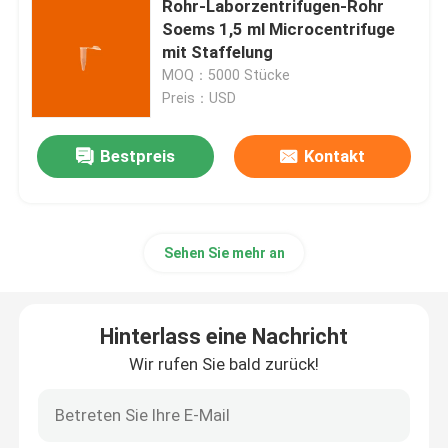
Rohr-Laborzentrifugen-Rohr
Soems 1,5 ml Microcentrifuge
Verdauungsfördernde Test-Ausrüstung
mit Staffelung
MOQ：5000 Stücke
Preis：USD
Aquakultur-Test-Ausrüstung
Bestpreis
Kontakt
Schweinetest-Ausrüstung
Hunde- Hundetest-Ausrüstung
Sehen Sie mehr an
Katzenartige Cat Test Kit
Hinterlass eine Nachricht
Wir rufen Sie bald zurück!
Insekt getragener Krankheits-Test
Nukleinsäure-Extraktions-Maschine