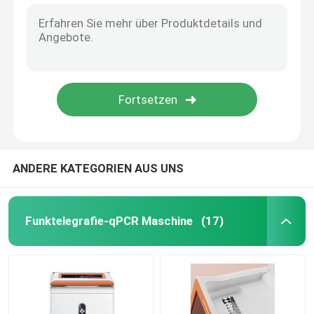
Medizinisches Laborverbrauchsmaterialien
Lebensmittelsicherheits-schnelle Test-Ausrüstung
Western-Blot-Bildgebungssystem
Biologisches Mikroskop
ANDERE KATEGORIEN AUS UNS
Funktelegrafie-qPCR Maschine
(17)