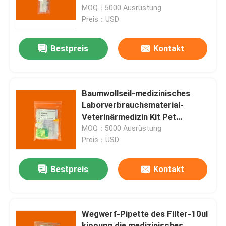
medizinisches Labor
MOQ：5000 Ausrüstung
Preis：USD
VR Show
Bestpreis
Kontakt
Über uns
Fabrik-Ausflug
Baumwollseil-medizinisches
Laborverbrauchsmaterial-
Veterinärmedizin Kit Pet
Qualitätskontrolle
ISO13485
MOQ：5000 Ausrüstung
Preis：USD
Treten Sie mit uns in Verbindung
Bestpreis
Kontakt
Nachrichten
Wegwerf-Pipette des Filter-10ul
Fälle
kippung die medizinisches