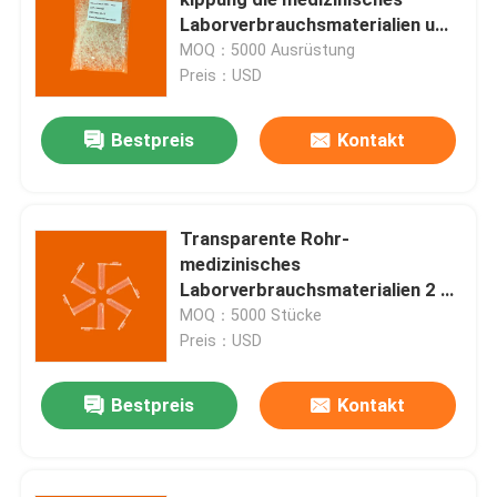
Laborverbrauchsmaterialien um,
die Umkippungen pipettieren
MOQ：5000 Ausrüstung
Blog
Preis：USD
Funktelegrafie-qPCR Maschine
Bestpreis
Kontakt
Tragbare qPCR Maschine
Transparente Rohr-
medizinisches
HPV PCR-Ausrüstung
Laborverbrauchsmaterialien 2 ml
Microcentrifuge zentrifugieren
MOQ：5000 Stücke
Geschlechtskrankheits-WTI-Test-Ausrüstung
Preis：USD
Bestpreis
Kontakt
Herpes-Virus PCR
Atmungs-PCR-Test