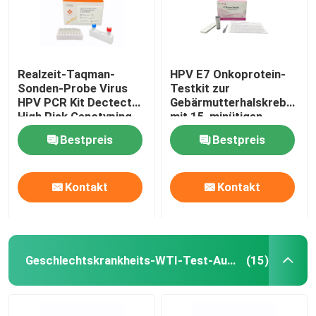
Realzeit-Taqman-
HPV E7 Onkoprotein-
Sonden-Probe Virus
Testkit zur
HPV PCR Kit Dectect
Gebärmutterhalskrebsvor
High Risk Genotyping
mit 15-minütigen
HPV
Ergebnissen,
Bestpreis
Bestpreis
Selbstanwendung und
direkter
Krebszellprotein-
Kontakt
Kontakt
Detektion
Geschlechtskrankheits-WTI-Test-Ausrüstung
(15)