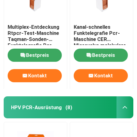
Multiplex-Entdeckung
Kanal-schnelles
Rtpcr-Test-Maschine
Funktelegrafie Pcr-
Taqman-Sonden-
Maschine CER
Funktelegrafie Pcr-
Microvalve molekulare
Maschinen-5KG
tragbare QPCR
Bestpreis
Bestpreis
molekulare
Maschinen-4
Kontakt
Kontakt
HPV PCR-Ausrüstung
(8)