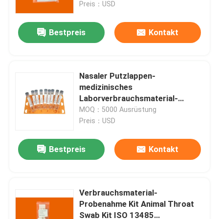
Kits 5ml
Preis：USD
Bestpreis
Kontakt
Nasaler Putzlappen-
medizinisches
Laborverbrauchsmaterial-
Nukleinsäure Releaser Wegwerf-
MOQ：5000 Ausrüstung
CER
Preis：USD
Bestpreis
Kontakt
Haus
Produkte
Verbrauchsmaterial-
Probenahme Kit Animal Throat
Swab Kit ISO 13485
Videos