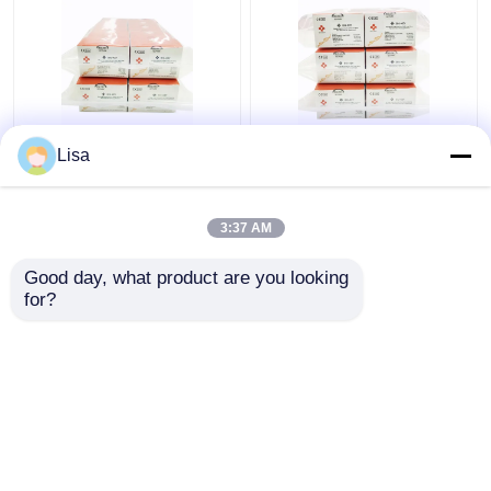
Epstein Barr Virus EBV
Epstein Barr Virus EBV
Lisa
Realzeit-PCR-
Realzeit-PCR-
Entdeckung Kit
Entdeckung Kit
Lyophilized 48tests/Kit
Lyophilized 96tests/Kit
3:37 AM
Bestpreis
Bestpreis
Good day, what product are you looking 
for?
Kontakt
Kontakt
Sehen Sie mehr an