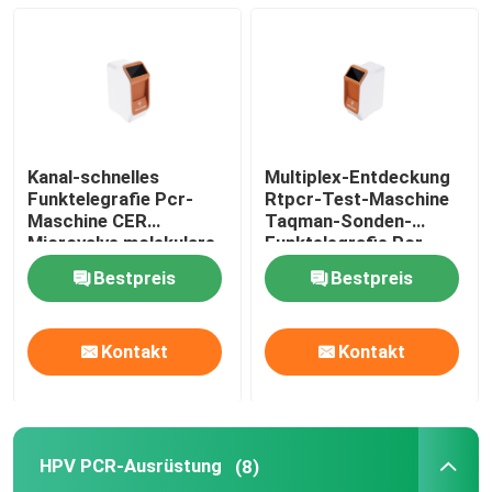
Kanal-schnelles
Multiplex-Entdeckung
Funktelegrafie Pcr-
Rtpcr-Test-Maschine
Maschine CER
Taqman-Sonden-
Microvalve molekulare
Funktelegrafie Pcr-
tragbare QPCR
Maschinen-5KG
Bestpreis
Bestpreis
Maschinen-4
molekulare
Haus
Kontakt
Kontakt
Produkte
HPV PCR-Ausrüstung
(8)
Videos