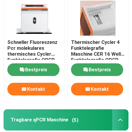
Schneller Fluoreszenz
Thermischer Cycler 4
Pcr molekulares
Funktelegrafie
thermisches Cycler
Maschine CER 16 Wells
Funktelegrafie QPCR
Funktelegrafie QPCR
quantitativer
Kanal Mini For Hospital
Bestpreis
Bestpreis
Maschinen-NMPA
PCR
Kontakt
Kontakt
Tragbare qPCR Maschine
(5)