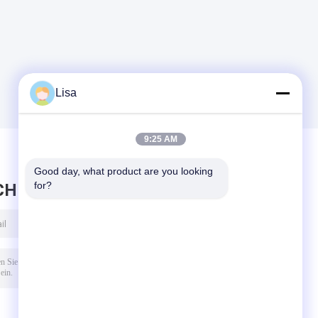
Lisa
9:25 AM
Good day, what product are you looking 
for?
CHRICHT HINTERLASSEN