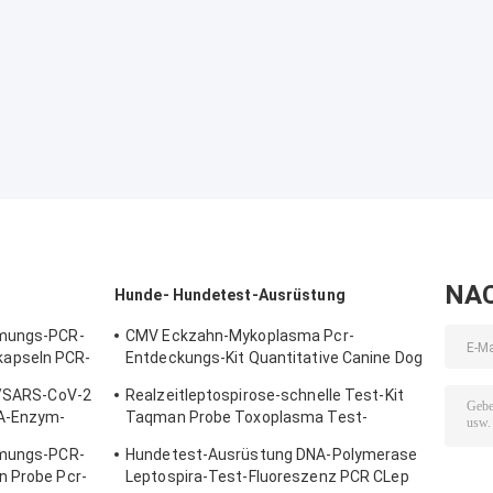
NA
Hunde- Hundetest-Ausrüstung
tmungs-PCR-
CMV Eckzahn-Mykoplasma Pcr-
apseln PCR-
Entdeckungs-Kit Quantitative Canine Dog
Test-Ausrüstung
 B/SARS-CoV-2
Realzeitleptospirose-schnelle Test-Kit
NA-Enzym-
Taqman Probe Toxoplasma Test-
de
Ausrüstung
tmungs-PCR-
Hundetest-Ausrüstung DNA-Polymerase
n Probe Pcr-
Leptospira-Test-Fluoreszenz PCR CLep