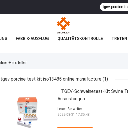
UNS
FABRIK-AUSFLUG
QUALITÄTSKONTROLLE
TRETEN 
line-Hersteller
tgev porcine test kit iso13485 online manufacture
(1)
TGEV-Schweinetest-Kit Swine Tra
Ausrüstungen
Lesen Sie weiter
2022-08-31 17:35:48