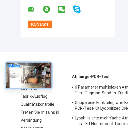
über
Atmungs-PCR-Test
6 Parameter multiplexen A
Über uns
Test Taqman-Sonden-Zündk
Fabrik-Ausflug
Reagens-Ausrüstung
Grippe eine Funktelegrafie
Qualitätskontrolle
PCR-Test-Kit Lyophilized D
Treten Sie mit uns in
Mischungs-Zündkapsel-Son
Lyophilisierte mehrfache A
Verbindung
Test-Kit Fluorescent Taqma