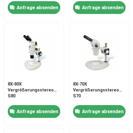
Vibrio cholerae O1 -
Zellgewebe
Anfrage absenden
Anfrage absenden
Keine Kühlkette
erforderlich &
VR Show
Einzeltest vorgedost
Über uns
Fabrik-Ausflug
Qualitätskontrolle
8X-80X
8X-70X
Vergrößerungsstereomikroskop
Vergrößerungsstereomikro
Treten Sie mit uns in Verbindung
S80
S70
Nachrichten
Anfrage absenden
Anfrage absenden
Fälle