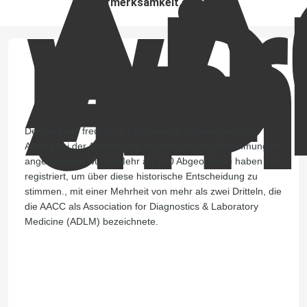
AA
wir
AD
um
Aufmerksamkeit erregt
Der Verband freut sich, berichten zu können, daß der
Antrag bei der Abrechnung der endgültigen Abstimmungen
angenommen wurde.Mehr als 500 Abgeordnete haben sich
registriert, um über diese historische Entscheidung zu
stimmen., mit einer Mehrheit von mehr als zwei Dritteln, die
die AACC als Association for Diagnostics & Laboratory
Medicine (ADLM) bezeichnete.