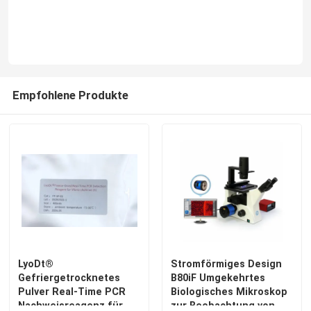
Empfohlene Produkte
Haus
Produkte
LyoDt®
Stromförmiges Design
Gefriergetrocknetes
B80iF Umgekehrtes
Pulver Real-Time PCR
Biologisches Mikroskop
Videos
Nachweisreagenz für
zur Beobachtung von