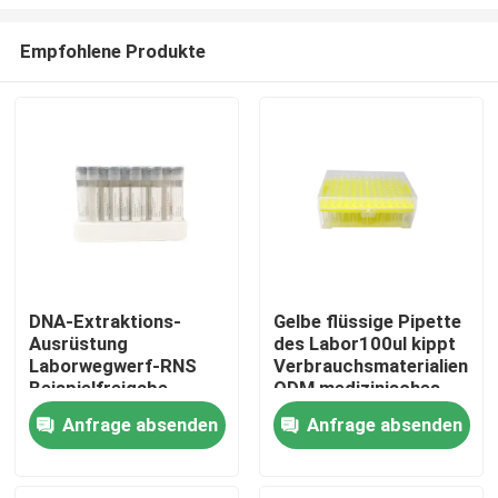
Empfohlene Produkte
DNA-Extraktions-
Gelbe flüssige Pipette
Ausrüstung
des Labor100ul kippt
Haus
Laborwegwerf-RNS
Verbrauchsmaterialien
Beispielfreigabe-
ODM medizinisches
Reagens ISO-13485
Laborum
Produkte
Anfrage absenden
Anfrage absenden
genomische
Videos