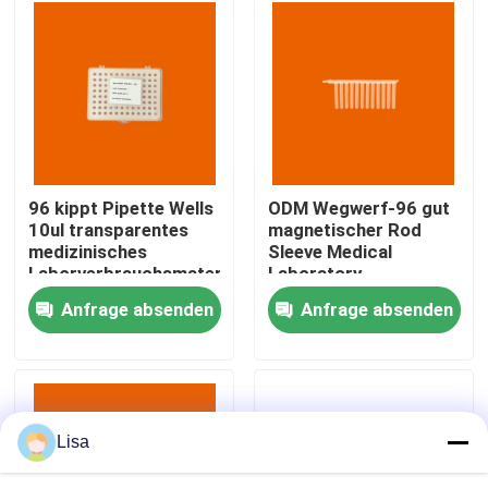
VR Show
Über uns
Fabrik-Ausflug
96 kippt Pipette Wells
ODM Wegwerf-96 gut
10ul transparentes
magnetischer Rod
medizinisches
Sleeve Medical
Qualitätskontrolle
Laborverbrauchsmaterialien
Laboratory
ODM um
Consumables
Anfrage absenden
Anfrage absenden
Treten Sie mit uns in Verbindung
Nachrichten
Lisa
Fälle