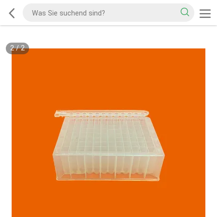
2
/
2