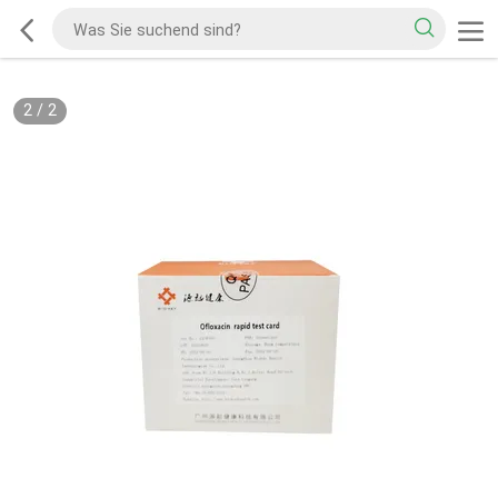
2
/
2