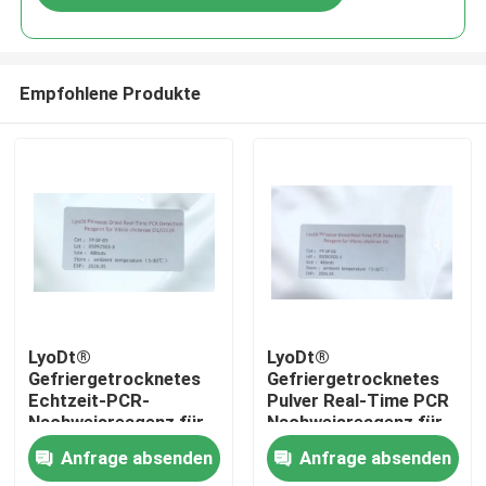
Empfohlene Produkte
Haus
LyoDt®
LyoDt®
Gefriergetrocknetes
Gefriergetrocknetes
Echtzeit-PCR-
Pulver Real-Time PCR
Produkte
Nachweisreagenz für
Nachweisreagenz für
Vibrio cholerae
Vibrio cholerae O1 -
Anfrage absenden
Anfrage absenden
O1/O139 - Keine
Keine Kühlkette
Videos