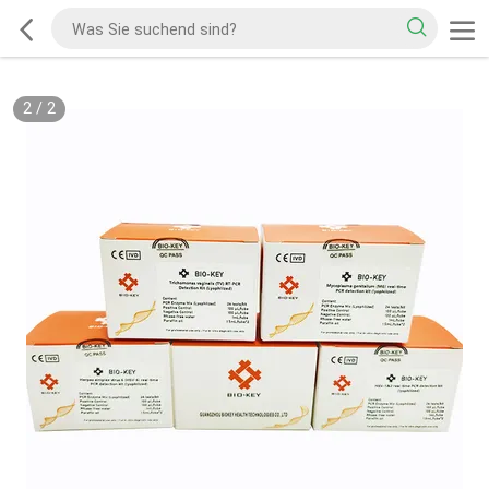
2
/
2