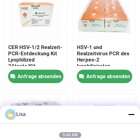
VR Show
Über uns
CER HSV-1/2 Realzeit-
HSV-1 und
PCR-Entdeckung Kit
Realzeitvirus PCR des
Fabrik-Ausflug
Lyophilized
Herpes-2
24tests/Kit
lyophilisierten
96tests/Kit
Anfrage absenden
Anfrage absenden
Qualitätskontrolle
Treten Sie mit uns in Verbindung
Lisa
Nachrichten
5:45 AM
Fälle