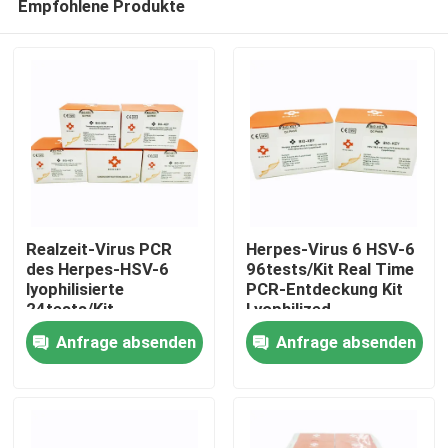
Empfohlene Produkte
Realzeit-Virus PCR
Herpes-Virus 6 HSV-6
des Herpes-HSV-6
96tests/Kit Real Time
lyophilisierte
PCR-Entdeckung Kit
24tests/Kit
Lyophilized
Haus
Anfrage absenden
Anfrage absenden
Produkte
Videos