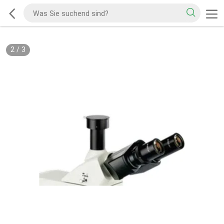
2
/
3