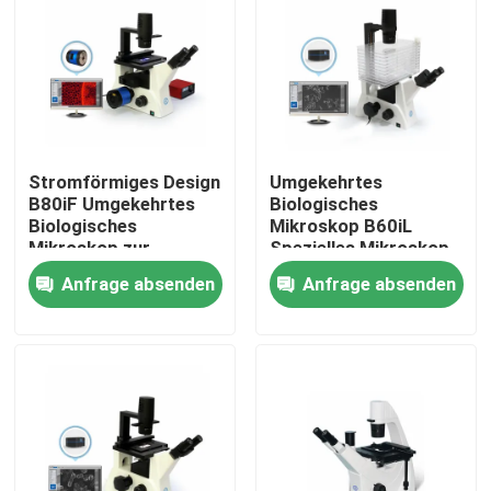
Stromförmiges Design
Umgekehrtes
B80iF Umgekehrtes
Biologisches
Biologisches
Mikroskop B60iL
Mikroskop zur
Spezielles Mikroskop
Beobachtung von
zur Beobachtung von
Anfrage absenden
Anfrage absenden
Zellgewebe
Zellfabriken
Haus
Produkte
Videos