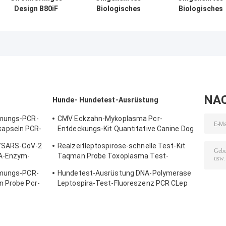
Design B80iF
Biologisches
Biologisches
Umgekehrtes
Mikroskop B60iL
Mikroskop B60
Biologisches
Spezielles
Feinkoaxialfoku
Mikroskop zur
Mikroskop zur
Beobachtung von
Beobachtung von
Zellgewebe
Zellfabriken
NA
Hunde- Hundetest-Ausrüstung
tmungs-PCR-
CMV Eckzahn-Mykoplasma Pcr-
apseln PCR-
Entdeckungs-Kit Quantitative Canine Dog
Test-Ausrüstung
 B/SARS-CoV-2
Realzeitleptospirose-schnelle Test-Kit
NA-Enzym-
Taqman Probe Toxoplasma Test-
de
Ausrüstung
tmungs-PCR-
Hundetest-Ausrüstung DNA-Polymerase
n Probe Pcr-
Leptospira-Test-Fluoreszenz PCR CLep
Hunde-