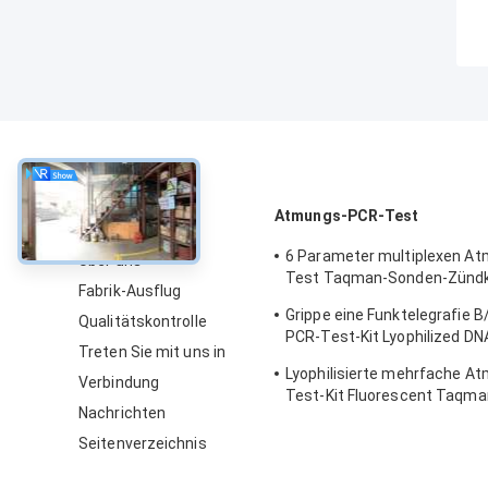
über
Atmungs-PCR-Test
6 Parameter multiplexen A
Über uns
Test Taqman-Sonden-Zündk
Fabrik-Ausflug
Reagens-Ausrüstung
Grippe eine Funktelegrafie
Qualitätskontrolle
PCR-Test-Kit Lyophilized D
Treten Sie mit uns in
Mischungs-Zündkapsel-Son
Lyophilisierte mehrfache A
Verbindung
Test-Kit Fluorescent Taqma
Nachrichten
Entdeckungs-Ausrüstung
Seitenverzeichnis