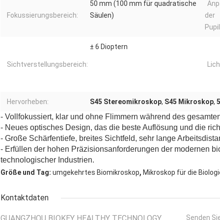
50 mm (100 mm für quadratische
Anp
Fokussierungsbereich:
Säulen)
der
Pupi
± 6 Dioptern
Sichtverstellungsbereich:
Lich
Hervorheben:
S45 Stereomikroskop
,
S45 Mikroskop
,
- Vollfokussiert, klar und ohne Flimmern während des gesamte
- Neues optisches Design, das die beste Auflösung und die rich
- Große Schärfentiefe, breites Sichtfeld, sehr lange Arbeitsdista
- Erfüllen der hohen Präzisionsanforderungen der modernen bi
technologischer Industrien.
,
Größe und Tag:
umgekehrtes Biomikroskop
Mikroskop für die Biologi
Kontaktdaten
GUANGZHOU BIOKEY HEALTHY TECHNOLOGY
Senden Sie