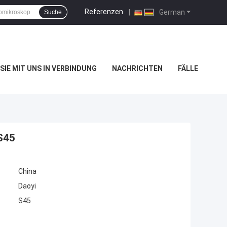
Referenzen
|
German
Suche
SIE MIT UNS IN VERBINDUNG
NACHRICHTEN
FÄLLE
S45
China
Daoyi
S45