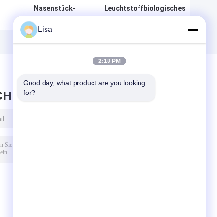
Nasenstück-
Leuchtstoffbiologisches
i
umgekehrtes
Mikroskop B60F
s
Biologisches
Lisa
Mikroskop B50i
2:18 PM
Good day, what product are you looking 
for?
CHRICHT HINTERLASSEN