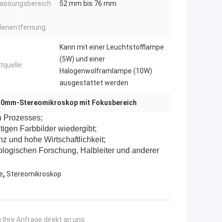
assungsbereich
52 mm bis 76 mm
llenentfernung:
Kann mit einer Leuchtstofflampe
(5W) und einer
tquelle:
Halogenwolframlampe (10W)
ausgestattet werden
50mm-Stereomikroskop mit Fokusbereich
n Prozesses;
tigen Farbbilder wiedergibt;
nz und hohe Wirtschaftlichkeit;
ologischen Forschung, Halbleiter und anderer
,
e
Stereomikroskop
 Ihre Anfrage direkt an uns