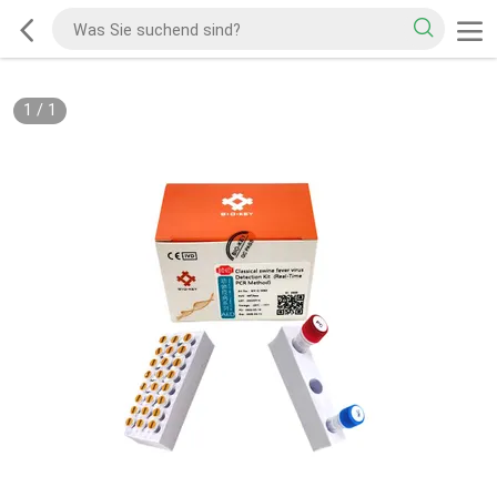
1
/
1