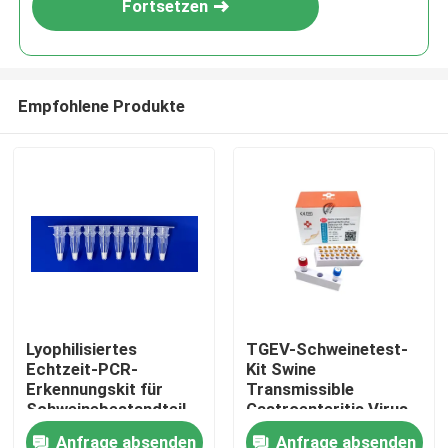
Fortsetzen
Empfohlene Produkte
Haus
Lyophilisiertes
TGEV-Schweinetest-
Echtzeit-PCR-
Kit Swine
Produkte
Erkennungskit für
Transmissible
Schweinebestandteil
Gastroenteritis Virus
in Lebensmittelproben
PCR-Test-
Anfrage absenden
Anfrage absenden
Videos