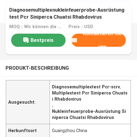
Diagnosemultiplexnukleinfeuerprobe-Ausrüstung
test Pcr Siniperca Chuatsi Rhabdovirus
MOQ：Wir können die flüssigen und lyophilisierten Ausrüstungen produzieren
Preis：USD
Kontaktieren Sie
Bestpreis
uns
PRODUKT-BESCHREIBUNG
Diagnosemultiplextest Pcr-scrv
,
Multiplextest Pcr Siniperca Chuats
i Rhabdovirus
Ausgesucht:
,
Nukleinfeuerprobe-Ausrüstung Si
niperca Chuatsi Rhabdovirus
Herkunftsort
Guangzhou China