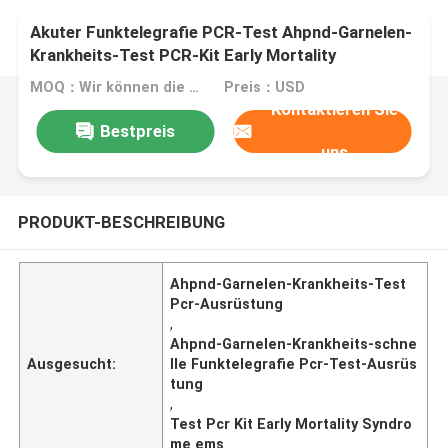
Akuter Funktelegrafie PCR-Test Ahpnd-Garnelen-
Krankheits-Test PCR-Kit Early Mortality
Syndrome Rapid
MOQ：Wir können die flüssigen und lyophilisierten Ausrüstungen produzieren
Preis：USD
Kontaktieren Sie
Bestpreis
uns
PRODUKT-BESCHREIBUNG
Ahpnd-Garnelen-Krankheits-Test
Pcr-Ausrüstung
,
Ahpnd-Garnelen-Krankheits-schne
Ausgesucht:
lle Funktelegrafie Pcr-Test-Ausrüs
tung
,
Test Pcr Kit Early Mortality Syndro
me ems