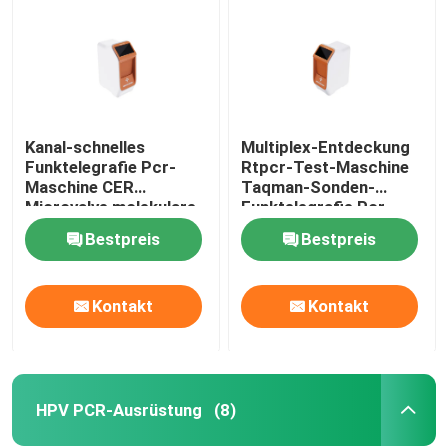
Medizinisches Laborverbrauchsmaterialien
Lebensmittelsicherheits-schnelle Test-Ausrüstung
Kanal-schnelles
Multiplex-Entdeckung
Funktelegrafie Pcr-
Rtpcr-Test-Maschine
Western-Blot-Bildgebungssystem
Maschine CER
Taqman-Sonden-
Microvalve molekulare
Funktelegrafie Pcr-
tragbare QPCR
Maschinen-5KG
Biologisches Mikroskop
Bestpreis
Bestpreis
Maschinen-4
molekulare
Kontakt
Kontakt
HPV PCR-Ausrüstung
(8)