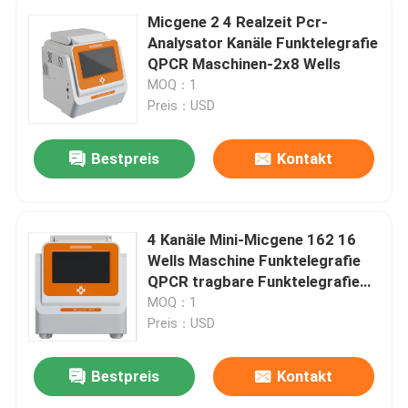
Micgene 2 4 Realzeit Pcr-
Analysator Kanäle Funktelegrafie
QPCR Maschinen-2x8 Wells
MOQ：1
Preis：USD
Bestpreis
Kontakt
4 Kanäle Mini-Micgene 162 16
Wells Maschine Funktelegrafie
QPCR tragbare Funktelegrafie
PCR-Maschine
MOQ：1
Preis：USD
Bestpreis
Kontakt