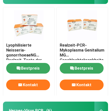
Lyophilisierte
Realzeit-PCR-
Neisseria-
Mykoplasma Genitalium
gonorrhoeaeNG
MG
Realzeit-Tests der
Geschlechtskrankheits-
PCR-Entdeckungs-
WTI-Test Kit
Bestpreis
Bestpreis
Ausrüstungs-
Lyophilized 48
96/Ausrüstung
Tests/Ausrüstung
Kontakt
Kontakt
Herpes-Virus PCR
(6)