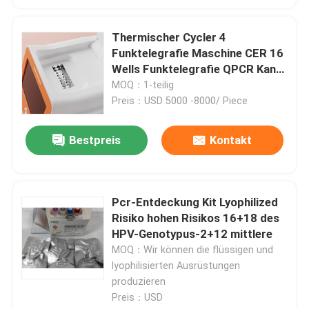
Thermischer Cycler 4
Funktelegrafie Maschine CER 16
Wells Funktelegrafie QPCR Kanal
Mini For Hospital PCR
MOQ：1-teilig
Preis：USD 5000 -8000/ Piece
Bestpreis
Kontakt
Pcr-Entdeckung Kit Lyophilized
Risiko hohen Risikos 16+18 des
HPV-Genotypus-2+12 mittlere
MOQ：Wir können die flüssigen und
lyophilisierten Ausrüstungen
produzieren
Preis：USD