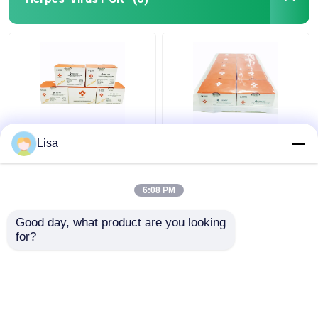
Realzeit-Virus PCR des
HSV-1 und
Lisa
Herpes-HSV-6
Realzeitvirus PCR des
lyophilisierte
Herpes-2
24tests/Kit
lyophilisierten
6:08 PM
96tests/Kit
Bestpreis
Bestpreis
Good day, what product are you looking 
for?
Kontakt
Kontakt
Sehen Sie mehr an