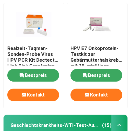
Realzeit-Taqman-
HPV E7 Onkoprotein-
Sonden-Probe Virus
Testkit zur
HPV PCR Kit Dectect
Gebärmutterhalskrebsvor
High Risk Genotyping
mit 15-minütigen
HPV
Ergebnissen,
Bestpreis
Bestpreis
Selbstanwendung und
direkter
Krebszellprotein-
Kontakt
Kontakt
Detektion
Geschlechtskrankheits-WTI-Test-Ausrüstung
(15)