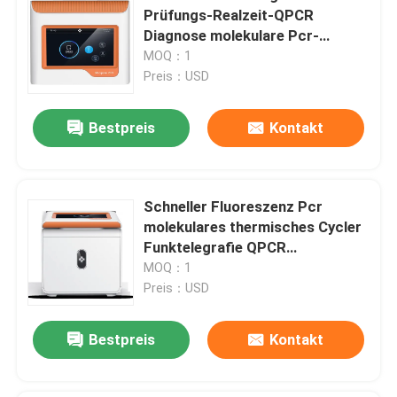
Prüfungs-Realzeit-QPCR
Diagnose molekulare Pcr-
Maschine
MOQ：1
Preis：USD
Bestpreis
Kontakt
Schneller Fluoreszenz Pcr
molekulares thermisches Cycler
Funktelegrafie QPCR
quantitativer Maschinen-NMPA
MOQ：1
Preis：USD
Bestpreis
Kontakt