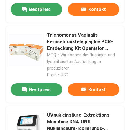
Bestpreis
Kontakt
Trichomonas Vaginalis
Fernsehfunktelegraphie PCR-
Entdeckung Kit Operation
Manual 48 Tests/Ausrüstung
MOQ：Wir können die flüssigen und
lyophilisierten Ausrüstungen
produzieren
Preis：USD
Bestpreis
Kontakt
Haus
Produkte
UVnukleinsäure-Extraktions-
Maschine DNA-RNS
Nukleinsäure-Isolierungs-
Videos