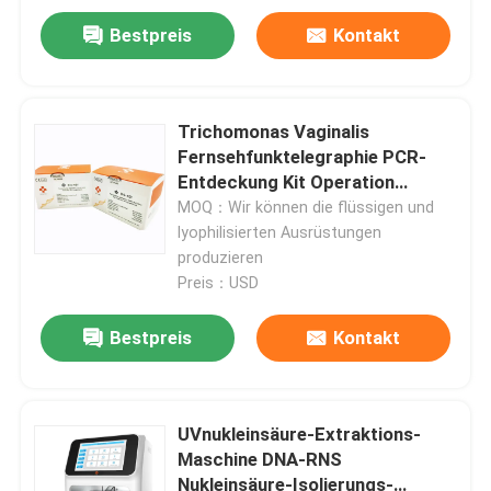
Bestpreis
Kontakt
Trichomonas Vaginalis
Fernsehfunktelegraphie PCR-
Entdeckung Kit Operation
Manual 48 Tests/Ausrüstung
MOQ：Wir können die flüssigen und
lyophilisierten Ausrüstungen
produzieren
Preis：USD
Bestpreis
Kontakt
Haus
Produkte
UVnukleinsäure-Extraktions-
Maschine DNA-RNS
Nukleinsäure-Isolierungs-
Videos