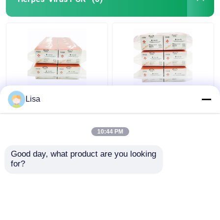
Epstein Barr Virus EBV
Epstein Barr Virus EBV
Lisa
Realzeit-PCR-
Realzeit-PCR-
Entdeckung Kit
Entdeckung Kit
Lyophilized 48tests/Kit
Lyophilized 96tests/Kit
10:44 PM
Bestpreis
Bestpreis
Good day, what product are you looking 
for?
Kontakt
Kontakt
Sehen Sie mehr an