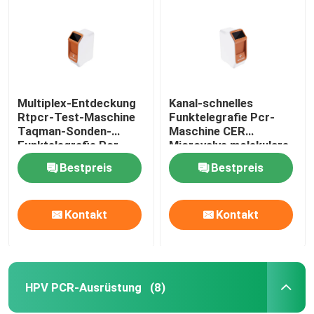
Medizinisches Laborverbrauchsmaterialien
Lebensmittelsicherheits-schnelle Test-Ausrüstung
Multiplex-Entdeckung
Kanal-schnelles
Rtpcr-Test-Maschine
Funktelegrafie Pcr-
Western-Blot-Bildgebungssystem
Taqman-Sonden-
Maschine CER
Funktelegrafie Pcr-
Microvalve molekulare
Maschinen-5KG
tragbare QPCR
Biologisches Mikroskop
Bestpreis
Bestpreis
molekulare
Maschinen-4
Kontakt
Kontakt
HPV PCR-Ausrüstung
(8)