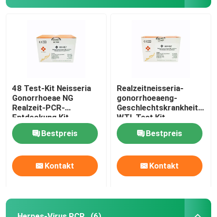
48 Test-Kit Neisseria
Realzeitneisseria-
Gonorrhoeae NG
gonorrhoeaeng-
Realzeit-PCR-
Geschlechtskrankheits-
Entdeckung Kit
WTI-Test Kit
Lyophilized
Lyophilized 24
Bestpreis
Bestpreis
Tests/Ausrüstung
Kontakt
Kontakt
Herpes-Virus PCR
(6)