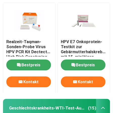
Realzeit-Taqman-
HPV E7 Onkoprotein-
Sonden-Probe Virus
Testkit zur
HPV PCR Kit Dectect
Gebärmutterhalskrebsvor
High Risk Genotyping
mit 15-minütigen
HPV
Ergebnissen,
Bestpreis
Bestpreis
Selbstanwendung und
direkter
Krebszellprotein-
Kontakt
Kontakt
Detektion
Geschlechtskrankheits-WTI-Test-Ausrüstung
(15)