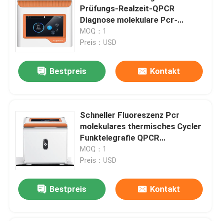
Prüfungs-Realzeit-QPCR
Diagnose molekulare Pcr-
Maschine
MOQ：1
Preis：USD
Bestpreis
Kontakt
Schneller Fluoreszenz Pcr
molekulares thermisches Cycler
Funktelegrafie QPCR
quantitativer Maschinen-NMPA
MOQ：1
Preis：USD
Bestpreis
Kontakt