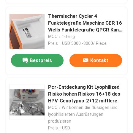
Thermischer Cycler 4
Funktelegrafie Maschine CER 16
Wells Funktelegrafie QPCR Kanal
Mini For Hospital PCR
MOQ：1-teilig
Preis：USD 5000 -8000/ Piece
Bestpreis
Kontakt
Pcr-Entdeckung Kit Lyophilized
Risiko hohen Risikos 16+18 des
HPV-Genotypus-2+12 mittlere
MOQ：Wir können die flüssigen und
lyophilisierten Ausrüstungen
produzieren
Preis：USD