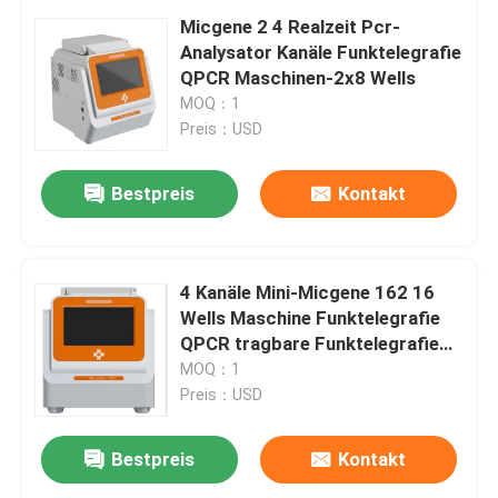
Micgene 2 4 Realzeit Pcr-
Analysator Kanäle Funktelegrafie
QPCR Maschinen-2x8 Wells
MOQ：1
Preis：USD
Bestpreis
Kontakt
4 Kanäle Mini-Micgene 162 16
Wells Maschine Funktelegrafie
QPCR tragbare Funktelegrafie
PCR-Maschine
MOQ：1
Preis：USD
Bestpreis
Kontakt